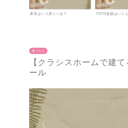
？
TOTO金額はいくらに？
クラシスホーム×
の標準仕様がすご
家づくり
【クラシスホームで建て
ール