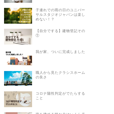
子連れでの雨の日のユニバー
サルスタジオジャパンは楽し
めない！？
【自分でする】建物登記その
①
我が家、ついに完成しました
職人から見たクラシスホーム
の良さ
コロナ陽性判定がでたらする
こと