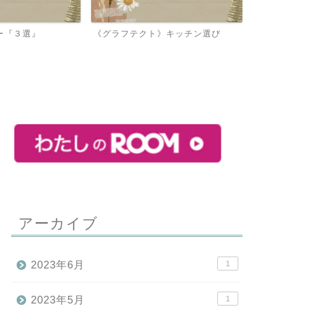
》キッチン選び
憧れの高級家具をお得に買う方法
【アイ工務店
由
アーカイブ
2023年6月
1
2023年5月
1