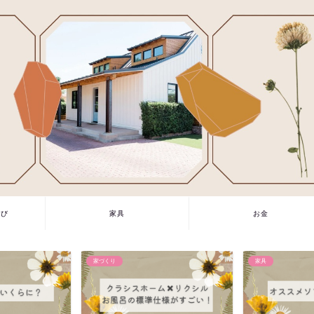
選び
家具
お金
家具
家づくり