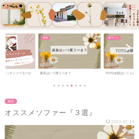
家づくり
家づくり
き？
TOTO金額はいくらに？
クラシスホーム×リクシ
仕様がすごい！
家具
オススメソファー『３選』
2022-01-14